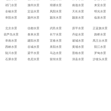
祁门水景
滁州水景
琅琊水景
南谯水景
来安水景
全椒水景
定远水景
凤阳水景
天长水景
明光水景
阜阳水景
颍州水景
颍东水景
颍泉水景
临泉水景
北京水景
信都水景
武邑水景
原平水景
正蓝旗水景
葫芦岛水景
泰来水景
长宁水景
丹徒水景
路桥水景
阜南水景
建阳水景
宜春水景
诸城水景
禹王台水景
西峡水景
谷城水景
耒阳水景
黄埔水景
阳江水景
陆川水景
梁平水景
马边水景
普格水景
罗甸水景
石屏水景
色尼水景
留坝水景
漳县水景
沙坡头水景