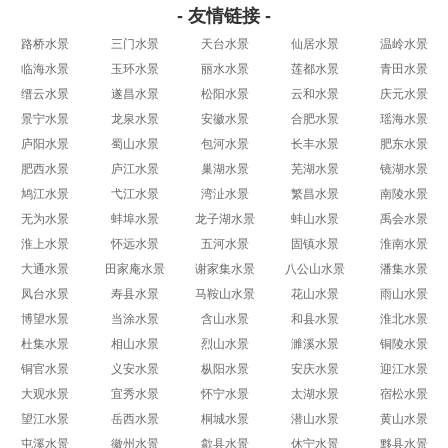
- 友情链接 -
路桥水景
三门水景
天台水景
仙居水景
温岭水景
临海水景
玉环水景
丽水水景
莲都水景
青田水景
缙云水景
遂昌水景
松阳水景
云和水景
庆元水景
景宁水景
龙泉水景
安徽水景
合肥水景
瑶海水景
庐阳水景
蜀山水景
包河水景
长丰水景
肥东水景
肥西水景
庐江水景
巢湖水景
芜湖水景
镜湖水景
鸠江水景
弋江水景
湾沚水景
繁昌水景
南陵水景
无为水景
蚌埠水景
龙子湖水景
蚌山水景
禹会水景
淮上水景
怀远水景
五河水景
固镇水景
淮南水景
大通水景
田家庵水景
谢家集水景
八公山水景
潘集水景
凤台水景
寿县水景
马鞍山水景
花山水景
雨山水景
博望水景
当涂水景
含山水景
和县水景
淮北水景
杜集水景
相山水景
烈山水景
濉溪水景
铜陵水景
铜官水景
义安水景
枞阳水景
安庆水景
迎江水景
大观水景
宜秀水景
怀宁水景
太湖水景
宿松水景
望江水景
岳西水景
桐城水景
潜山水景
黄山水景
屯溪水景
徽州水景
歙县水景
休宁水景
黟县水景