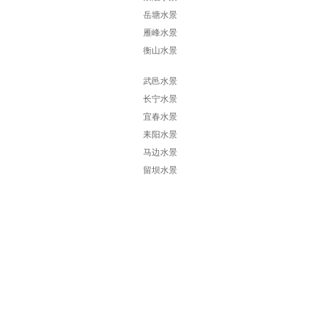
岳塘水景
雁峰水景
衡山水景
武邑水景
长宁水景
宜春水景
耒阳水景
马边水景
留坝水景