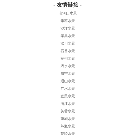
- 友情链接 -
老河口水景
华容水景
沙洋水景
孝昌水景
汉川水景
石首水景
黄州水景
浠水水景
咸宁水景
通山水景
广水水景
宣恩水景
潜江水景
芙蓉水景
望城水景
芦淞水景
茶陵水景