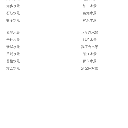
湘乡水景
韶山水景
石鼓水景
蒸湘水景
衡东水景
祁东水景
原平水景
正蓝旗水景
丹徒水景
路桥水景
诸城水景
禹王台水景
黄埔水景
阳江水景
普格水景
罗甸水景
漳县水景
沙坡头水景