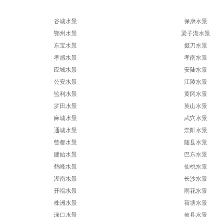
谷城水景
保康水景
鄂州水景
梁子湖水景
东宝水景
掇刀水景
孝感水景
孝南水景
应城水景
安陆水景
公安水景
江陵水景
监利水景
黄冈水景
罗田水景
英山水景
麻城水景
武穴水景
通城水景
崇阳水景
曾都水景
随县水景
建始水景
巴东水景
鹤峰水景
仙桃水景
湖南水景
长沙水景
开福水景
雨花水景
株洲水景
荷塘水景
渌口水景
攸县水景