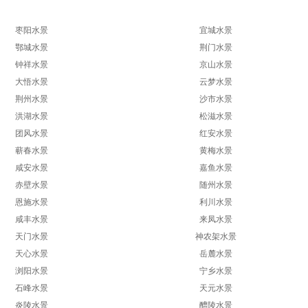
枣阳水景
宜城水景
鄂城水景
荆门水景
钟祥水景
京山水景
大悟水景
云梦水景
荆州水景
沙市水景
洪湖水景
松滋水景
团风水景
红安水景
蕲春水景
黄梅水景
咸安水景
嘉鱼水景
赤壁水景
随州水景
恩施水景
利川水景
咸丰水景
来凤水景
天门水景
神农架水景
天心水景
岳麓水景
浏阳水景
宁乡水景
石峰水景
天元水景
炎陵水景
醴陵水景