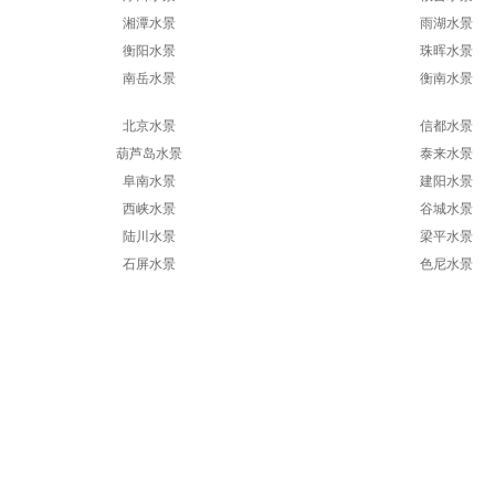
湘潭水景
雨湖水景
衡阳水景
珠晖水景
南岳水景
衡南水景
北京水景
信都水景
葫芦岛水景
泰来水景
阜南水景
建阳水景
西峡水景
谷城水景
陆川水景
梁平水景
石屏水景
色尼水景