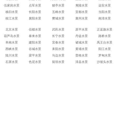
伍家岗水景
点军水景
猇亭水景
夷陵水景
远安水景
秭归水景
长阳水景
五峰水景
宜都水景
当阳水景
枝江水景
襄阳水景
樊城水景
襄州水景
南漳水景
北京水景
信都水景
武邑水景
原平水景
正蓝旗水景
葫芦岛水景
泰来水景
长宁水景
丹徒水景
路桥水景
阜南水景
建阳水景
宜春水景
诸城水景
禹王台水景
西峡水景
谷城水景
耒阳水景
黄埔水景
阳江水景
陆川水景
梁平水景
马边水景
普格水景
罗甸水景
石屏水景
色尼水景
留坝水景
漳县水景
沙坡头水景