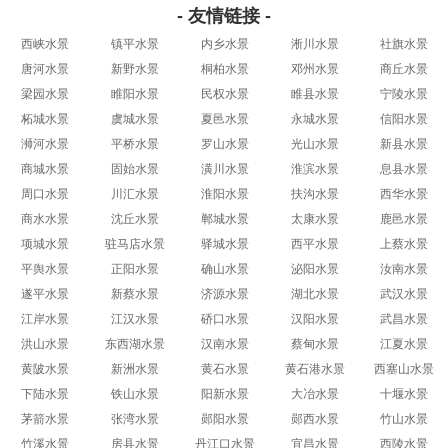
- 友情链接 -
西峡水景
镇平水景
内乡水景
淅川水景
社旗水景
唐河水景
新野水景
桐柏水景
邓州水景
商丘水景
梁园水景
睢阳水景
民权水景
睢县水景
宁陵水景
柘城水景
虞城水景
夏邑水景
永城水景
信阳水景
浉河水景
平桥水景
罗山水景
光山水景
新县水景
商城水景
固始水景
潢川水景
淮滨水景
息县水景
周口水景
川汇水景
淮阳水景
扶沟水景
西华水景
商水水景
沈丘水景
郸城水景
太康水景
鹿邑水景
项城水景
驻马店水景
驿城水景
西平水景
上蔡水景
平舆水景
正阳水景
确山水景
泌阳水景
汝南水景
遂平水景
新蔡水景
济源水景
湖北水景
武汉水景
江岸水景
江汉水景
硚口水景
汉阳水景
武昌水景
洪山水景
东西湖水景
汉南水景
蔡甸水景
江夏水景
黄陂水景
新洲水景
黄石水景
黄石港水景
西塞山水景
下陆水景
铁山水景
阳新水景
大冶水景
十堰水景
茅箭水景
张湾水景
郧阳水景
郧西水景
竹山水景
竹溪水景
房县水景
丹江口水景
宜昌水景
西陵水景