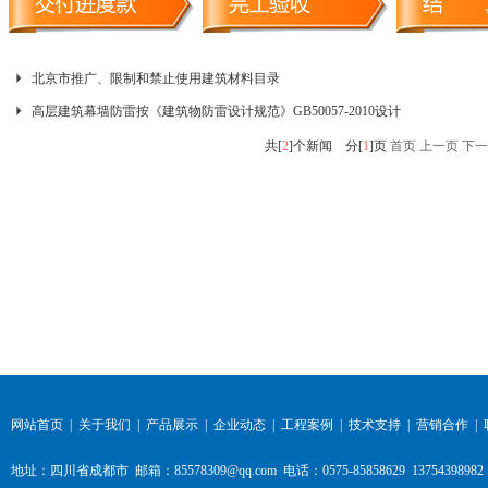
北京市推广、限制和禁止使用建筑材料目录
高层建筑幕墙防雷按《建筑物防雷设计规范》GB50057-2010设计
共[
2
]个新闻 分[
1
]页
首页 上一页
下一
网站首页
|
关于我们
|
产品展示
|
企业动态
|
工程案例
|
技术支持
|
营销合作
|
地址：四川省成都市 邮箱：85578309@qq.com 电话：0575-85858629 13754398982