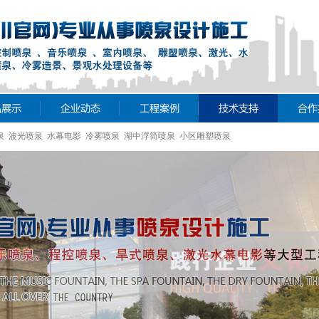
泉 波光喷泉 水幕电影 冷雾喷泉 湖中浮筒喷泉 小区雕塑喷泉