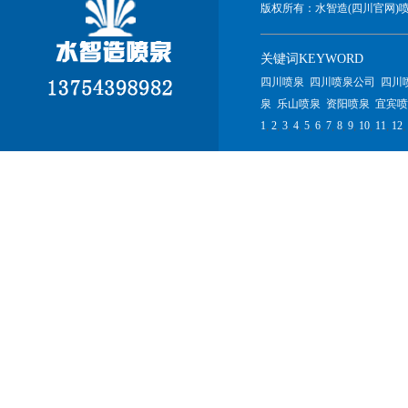
版权所有：
水智造(四川官网)
关键词KEYWORD
四川喷泉
四川喷泉公司
四川
泉
乐山喷泉
资阳喷泉
宜宾喷
1
,
2
,
3
,
4
,
5
,
6
,
7
,
8
,
9
,
10
,
11
,
12
,