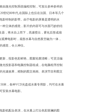
束由激光控制系统编程控制，可发出多种多样的
0世纪80年代,在国际上也仅在法国、日本等几个
电影特制的影带。由于电影的屏幕是透明的水
一种立体的感觉，影片的内容可与水面巧妙的结
发生器，将水自上而下，高速喷出，雾化后形成扇
众在观摩电影时，扇形水幕与自然夜空融为一体，
的感觉，令人神往。
更新，投影色彩鲜艳，图案轮廓清晰；可灵活编
激光投影器和电脑控制器组成，在电脑程序控制
的光速效果，精制的图文画画、表演节目和图文
50米，各种VCD光盘或水幕专用影，均可在水幕
可安装水幕电影。
电影机配合表演，在水幕上打出色彩斑斓的图