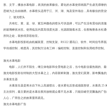
形、文字，播放水幕电影，表演的效果极佳。雾化的水幕使得画面产生虚无缥缈的
思绪为之自由驰骋。水幕喷头适用于江、河、湖、海及室外场合，具有极佳的营业
2、玻光喷头
共有红、黄、蓝、绿、紫五种颜色的喷头可供选择，可以产生没有震动的清澈水流，看
的玻璃棒状水拄。使用低压内置高强度光源，光源跟随着水流，在夜晚整条水柱通
所到之处，装扮得异彩纷呈。
水幕电影投影机由机械装置、控制支架、RS322 通讯口、软件、时间信号界面及
学传感控制，精度高，其控制方法有三种：编程控制、直接控制和实用程序控制。
激光水幕电影
电影，人们并不陌生，继立体电影和全景电影之后，当今电影业最热闹的、最
激光电影投射在特制的大型水幕之上，内容新鲜刺激，激光变幻莫测，新奇飘逸的
水幕发生器
水幕发生器是将水自下向上高速喷出，使水雾化后形成扇面形状，水幕高 25 
主次排列，最主要的是水幕在夜间放映观众看不见水幕，只能目睹空灵飘逸的广告
人心，广而告之的效果显而易见。
激光水幕电影广告