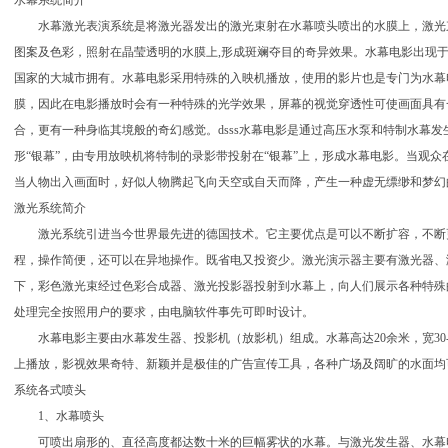
水幕系统简介
水幕激光表演系统是将激光器发出的激光束射在水幕喷头喷出的水膜上，激光
图案及色彩，照射在晶莹透明的水膜上,形成斑斓夺目的奇异效果。水幕电影出现于2
国家的大城市拥有。水幕电影采用特殊的入映机播放，使用的影片也是专门为水幕
膜，因此在电影播放时会有一种特殊的光学效果，屏幕的视觉穿透性可使画面具有
合，更有一种身临其境般的奇幻感觉。dsss水幕电影是通过高压水泵和特制水幕
形“银幕”，由专用放映机将特制的录影带投射在“银幕”上，形成水幕电影。当观
当人物出入画面时，好似人物腾起飞向天空或自天而降，产生一种虚无缥缈和梦幻
激光系统简介
激光系统引进当今世界最先进的德国技术。它主要优点是可以不断扩容，不断
程，操作简便，还可以在异地操作。既省电又投资少。激光演示器主要有激光器、
下，彩色激光束经过色彩合成器、激光投影器投射到水幕上，向人们展示各种特殊
处理完全按照用户的要求，由电脑软件事先可即时设计。
水幕电影主要由水幕发生器、投影机（放影机）组成。水幕高达20余米，宽30-
上播放，影视效果奇特、新颖并是极佳的广告宣传工具，各种广场及阔旷的水面均
系统各式喷头
1、水幕喷头
可喷出扇形的、直径高度都达数十米的巨幅雾状的水幕。与激光发生器、水幕