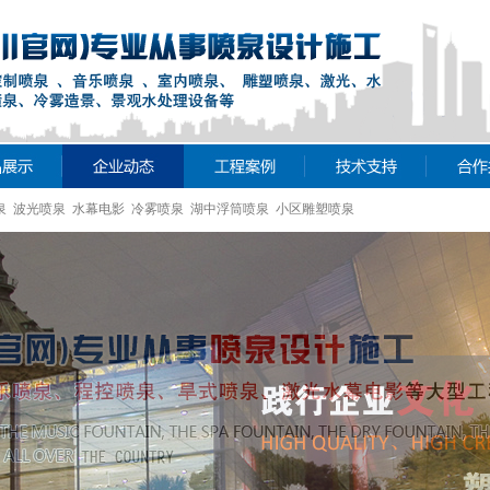
泉 波光喷泉 水幕电影 冷雾喷泉 湖中浮筒喷泉 小区雕塑喷泉