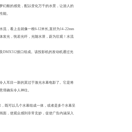
梦幻般的感觉，配以变化万千的水景，让游人的
性能。
上去就像一根6-12米长,直径为14–22mm
体发光，恍若光纤，光随水泄，蔚为壮观！水流
DMX512接口组成。该投影机的发动机通过光
令人耳目一新的莫过于激光水幕电影了。它是将
意境确实令人神往。
米，既可以几个水幕组成一体，或者是多个水幕呈
画面，使观众感到非常玄妙，促使广告内涵深入