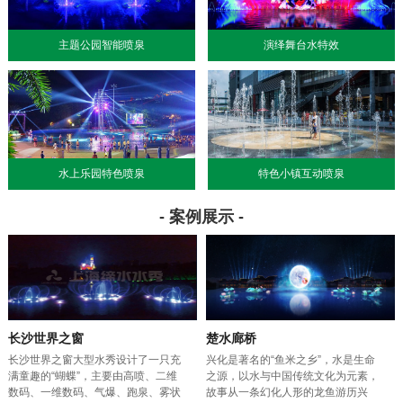
主题公园智能喷泉
演绎舞台水特效
水上乐园特色喷泉
特色小镇互动喷泉
- 案例展示 -
长沙世界之窗
楚水廊桥
长沙世界之窗大型水秀设计了一只充
兴化是著名的“鱼米之乡”，水是生命
满童趣的“蝴蝶”，主要由高喷、二维
之源，以水与中国传统文化为元素，
数码、一维数码、气爆、跑泉、雾状
故事从一条幻化人形的龙鱼游历兴