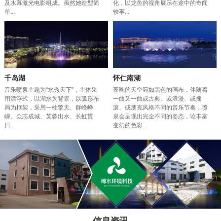
及水幕激光电影组成。虽然她造型简
化，以龙鱼的视角展示在途中的奇闻
单...
轶事...
千岛湖
怀仁南湖
音乐喷泉主题为“水秀天下”，主体采
夜晚的天空宛如黑色的画布，伴随着
用漂浮式，以湖水为背景，以弧形布
一曲又一曲或古典、或浪漫、或摇
局为框架，采用一柱擎天、群峰峥
滚、或朋克风格不同的音乐节奏，喷
嵘、众志成城、芙蓉出水、长虹贯
泉会呈现出完全不同的姿态，论丰富
日...
变幻的色彩...