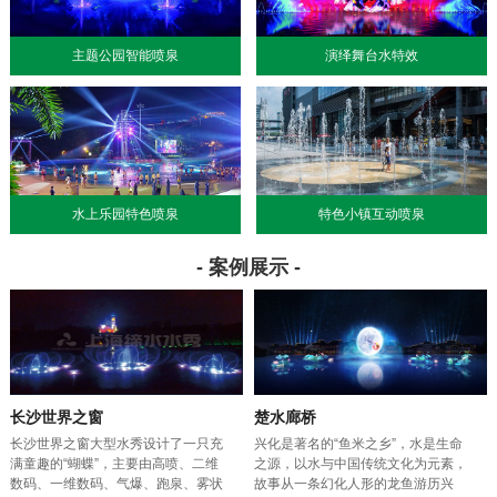
主题公园智能喷泉
演绎舞台水特效
水上乐园特色喷泉
特色小镇互动喷泉
- 案例展示 -
长沙世界之窗
楚水廊桥
长沙世界之窗大型水秀设计了一只充
兴化是著名的“鱼米之乡”，水是生命
满童趣的“蝴蝶”，主要由高喷、二维
之源，以水与中国传统文化为元素，
数码、一维数码、气爆、跑泉、雾状
故事从一条幻化人形的龙鱼游历兴