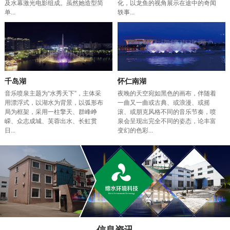
及水幕激光电影组成。虽然她造型简
化，以龙鱼的视角展示在途中的奇闻
单...
轶事...
千岛湖
怀仁南湖
音乐喷泉主题为“水秀天下”，主体采
夜晚的天空宛如黑色的画布，伴随着
用漂浮式，以湖水为背景，以弧形布
一曲又一曲或古典、或浪漫、或摇
局为框架，采用一柱擎天、群峰峥
滚、或朋克风格不同的音乐节奏，喷
嵘、众志成城、芙蓉出水、长虹贯
泉会呈现出完全不同的姿态，论丰富
日...
变幻的色彩...