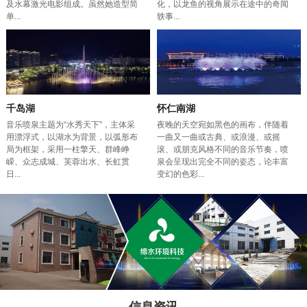
及水幕激光电影组成。虽然她造型简
化，以龙鱼的视角展示在途中的奇闻
单...
轶事...
千岛湖
怀仁南湖
音乐喷泉主题为“水秀天下”，主体采
夜晚的天空宛如黑色的画布，伴随着
用漂浮式，以湖水为背景，以弧形布
一曲又一曲或古典、或浪漫、或摇
局为框架，采用一柱擎天、群峰峥
滚、或朋克风格不同的音乐节奏，喷
嵘、众志成城、芙蓉出水、长虹贯
泉会呈现出完全不同的姿态，论丰富
日...
变幻的色彩...