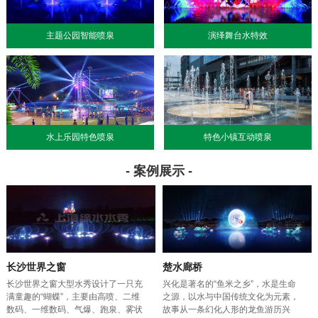
主题公园智能喷泉
演绎舞台水特效
水上乐园特色喷泉
特色小镇互动喷泉
- 案例展示 -
长沙世界之窗
楚水廊桥
长沙世界之窗大型水秀设计了一只充
兴化是著名的“鱼米之乡”，水是生命
满童趣的“蝴蝶”，主要由高喷、二维
之源，以水与中国传统文化为元素，
数码、一维数码、气爆、跑泉、雾状
故事从一条幻化人形的龙鱼游历兴